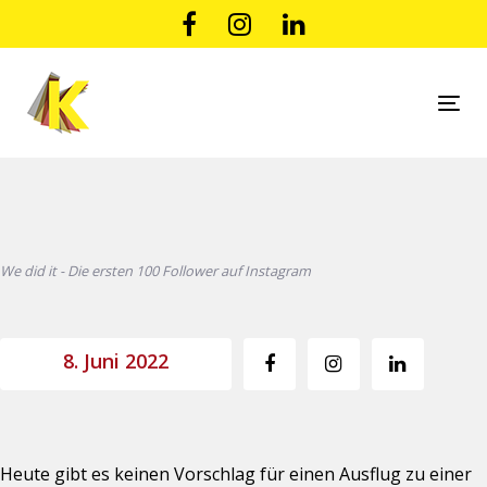
Links
Zur
überspringen
primären
Navigation
springen
Tog
Zum
nav
Inhalt
Beitragsnavigation
springen
We did it - Die ersten 100 Follower auf Instagram
8. Juni 2022
Heute gibt es keinen Vorschlag für einen Ausflug zu einer