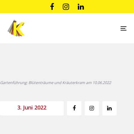
Links
Zur
überspringen
primären
Navigation
springen
Tog
Zum
nav
Inhalt
Beitragsnavigation
springen
Gartenführung: Blütenträume und Kräuterkram am 10.06.2022
3. Juni 2022