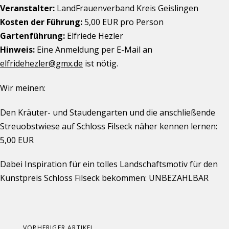
Veranstalter:
LandFrauenverband Kreis Geislingen
Kosten der Führung:
5,00 EUR pro Person
Gartenführung:
Elfriede Hezler
Hinweis:
Eine Anmeldung per E-Mail an
elfridehezler@gmx.de
ist nötig.
Wir meinen:
Den Kräuter- und Staudengarten und die anschließende
Streuobstwiese auf Schloss Filseck näher kennen lernen:
5,00 EUR
Dabei Inspiration für ein tolles Landschaftsmotiv für den
Kunstpreis Schloss Filseck bekommen: UNBEZAHLBAR
Vorheriger
VORHERIGER ARTIKEL