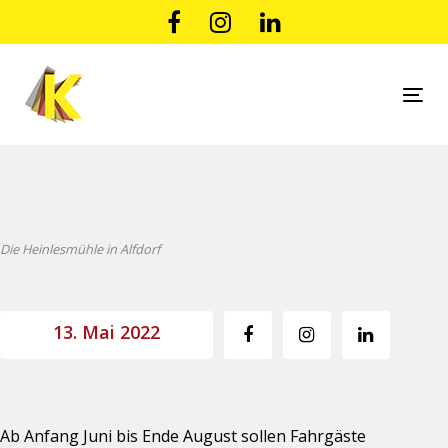
Links
Zur
überspringen
primären
Navigation
springen
Tog
Zum
nav
Inhalt
Beitragsnavigation
springen
Die Heinlesmühle in Alfdorf
13. Mai 2022
Ab Anfang Juni bis Ende August sollen Fahrgäste