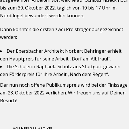
ausgewählten Arbeiten vor, welche auf Schloss Filseck noch
bis zum 30. Oktober 2022, täglich von 10 bis 17 Uhr im
Nordflügel bewundert werden können.
Dann konnten die ersten zwei Preisträger ausgezeichnet
werden:
Der Ebersbacher Architekt Norbert Behringer erhielt
den Hauptpreis für seine Arbeit „Dorf am Albtrauf“.
Die Schülerin Raphaela Schütz aus Stuttgart gewann
den Förderpreis für ihre Arbeit „Nach dem Regen“.
Der nun noch offene Publikumspreis wird bei der Finissage
am 23. Oktober 2022 verliehen. Wir freuen uns auf Deinen
Besuch!
Vorheriger
VORHERIGER ARTIKEL