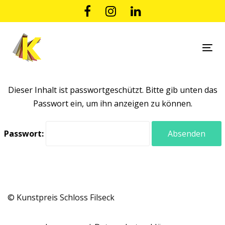
Links
Zur
überspringen
primären
Navigation
springen
Tog
Zum
nav
Inhalt
springen
Dieser Inhalt ist passwortgeschützt. Bitte gib unten das
Passwort ein, um ihn anzeigen zu können.
Passwort:
© Kunstpreis Schloss Filseck