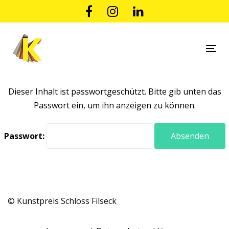
Links
Zur
überspringen
primären
Navigation
springen
Tog
Zum
nav
Inhalt
springen
Dieser Inhalt ist passwortgeschützt. Bitte gib unten das
Passwort ein, um ihn anzeigen zu können.
Passwort:
© Kunstpreis Schloss Filseck