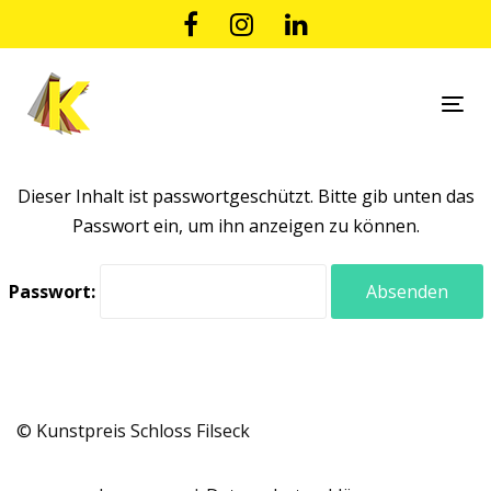
Links
Zur
überspringen
primären
Navigation
springen
Tog
Zum
nav
Inhalt
springen
Dieser Inhalt ist passwortgeschützt. Bitte gib unten das
Passwort ein, um ihn anzeigen zu können.
Passwort:
© Kunstpreis Schloss Filseck