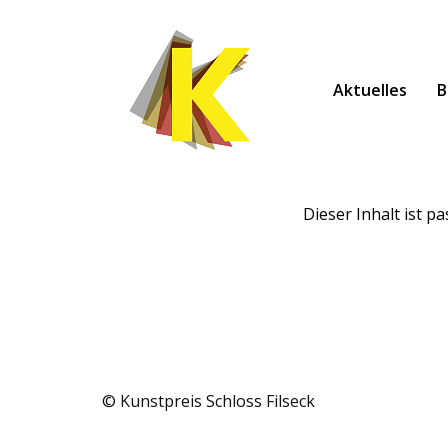
Links
Zur
überspringen
primären
Navigation
Aktuelles
B
springen
Zum
Inhalt
springen
Dieser Inhalt ist p
© Kunstpreis Schloss Filseck