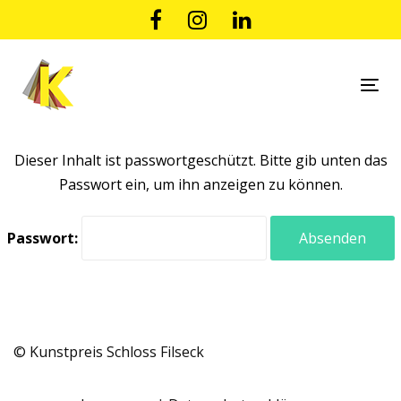
Links
Zur
überspringen
primären
Navigation
springen
Tog
Zum
nav
Inhalt
springen
Dieser Inhalt ist passwortgeschützt. Bitte gib unten das
Passwort ein, um ihn anzeigen zu können.
Passwort:
© Kunstpreis Schloss Filseck