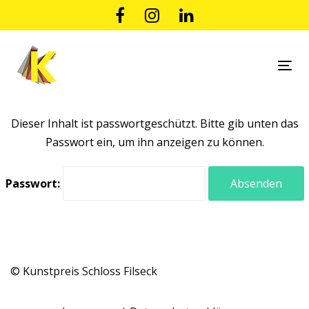
Links
Zur
überspringen
primären
Navigation
springen
Tog
Zum
nav
Inhalt
springen
Dieser Inhalt ist passwortgeschützt. Bitte gib unten das
Passwort ein, um ihn anzeigen zu können.
Passwort:
© Kunstpreis Schloss Filseck